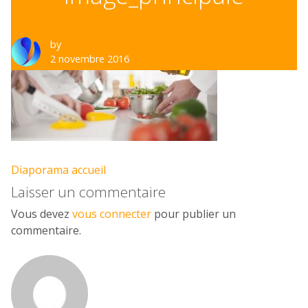
by
admin_J61XO
2 novembre 2016
Diaporama accueil
Navigation
Laisser un commentaire
de
Vous devez
vous connecter
pour publier un
commentaire.
l’article