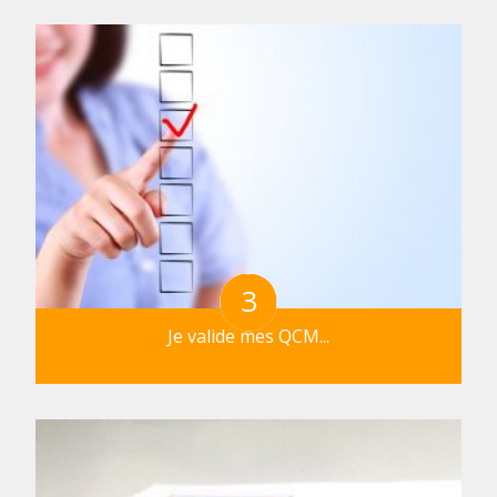
3
Je valide mes QCM...