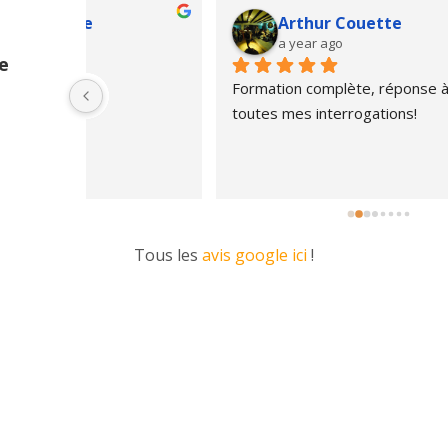
Marchioni Aurélie
a year ago
e
nse à 
une for
!
inform
les pro
restau
Tous les
avis google ici
!