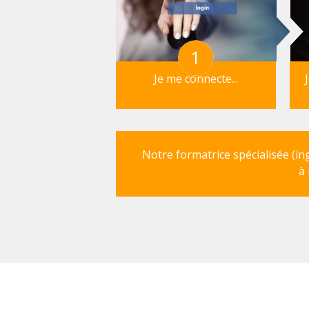
1
Je me connecte...
Notre formatrice spécialisée (in
à 