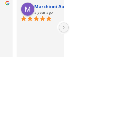
Meriem Belkacem
Marina REAL
a year ago
a year ago
mations très riche en 
La formation à distance est tr
ations je recommande pour 
bien faite.
fessionnels de la 
Les réponses à nos questions
ration
faites rapidement.