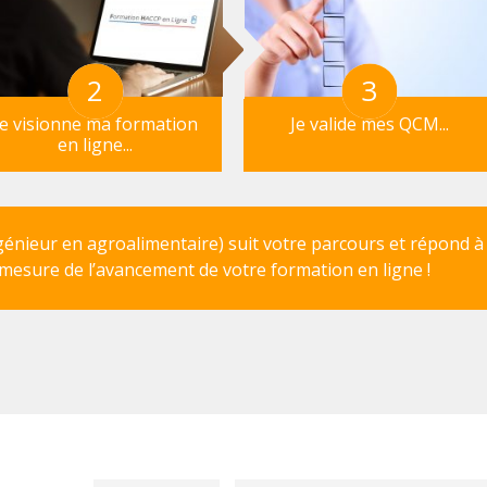
2
3
Je visionne ma formation
Je valide mes QCM...
en ligne...
génieur en agroalimentaire) suit votre parcours et répond à
mesure de l’avancement de votre formation en ligne !