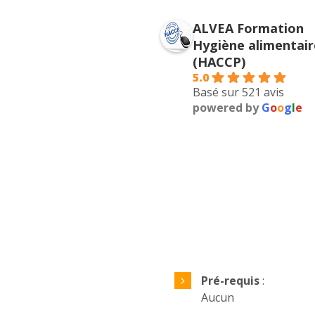
Imad Nacihie
Arthur Couette
ALVEA Formation
a year ago
a year ago
Hygiène alimentair
(HACCP)
Formation complète, répo
5.0
toutes mes interrogations
Basé sur 521 avis
powered by
G
o
o
g
l
e
Pré-requis
:
Aucun