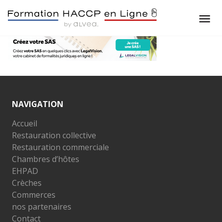
NAVIGATION
Accueil
Restauration collective
Restauration commerciale
Chambres d’hôtes
EHPAD
Crèches
Commerces
nos partenaires
Contact